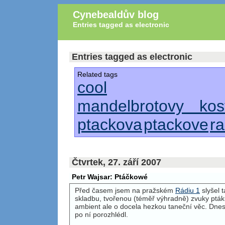
Cynebealdův blog
Entries tagged as electronic
Entries tagged as electronic
Related tags
cool
mandelbrotovy kost
ptackova
ptackove
ra
Čtvrtek, 27. září 2007
Petr Wajsar: Ptáčkowé
Před časem jsem na pražském
Rádiu 1
slyšel 
skladbu, tvořenou (téměř výhradně) zvuky pták
ambient ale o docela hezkou taneční věc. Dne
po ní porozhlédl.