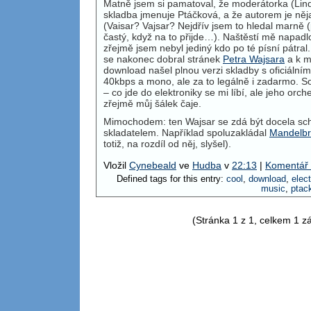
Matně jsem si pamatoval, že moderátorka (Li
skladba jmenuje Ptáčková, a že autorem je něj
(Vaisar? Vajsar? Nejdřív jsem to hledal marně 
častý, když na to přijde…). Naštěstí mě napadl
zřejmě jsem nebyl jediný kdo po té písní pátral
se nakonec dobral stránek
Petra Wajsara
a k m
download našel plnou verzi skladby s oficiáln
40kbps a mono, ale za to legálně i zadarmo. Sos
– co jde do elektroniky se mi líbí, ale jeho orc
zřejmě můj šálek čaje.
Mimochodem: ten Wajsar se zdá být docela s
skladatelem. Například spoluzakládal
Mandelbr
totiž, na rozdíl od něj, slyšel).
Vložil
Cynebeald
ve
Hudba
v
22:13
|
Komentář 
Defined tags for this entry:
cool
,
download
,
elect
music
,
ptac
(Stránka 1 z 1, celkem 1 