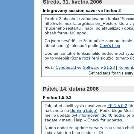
Středa, 31. května 2006
Integrovaný session saver ve firefox 2
Firefox 2 obsahuje zabudovanou funkci “Sessio
http://wiki.mozilla.org/Session_Restore která 
“nuceného restartu”, např. po aktualizaci) doká
obsah formulářů apod.
Co jsem nevěděl, je že to půjde zapnout trvale 
about:config), alespoň podle
Cow’s blog
Doufám že tuhle funkcionalitu budou moct využít
by to vylepšit různá
rozšíření
sloužící tomuto úč
Vložil
Cynebeald
ve
Software
v
21:23
|
Komentá
Defined tags for this entr
Pátek, 14. dubna 2006
Firefox 1.5.0.2
Tak, před chvílí vysla nová verze
FF 1.5.0.2
(de
naleznete na
Burning Edge
). Podle blogu Mozi
měli o updatu
být informováni do 48 hodin
, př
zadáte v menu Help – Check for udpates.
Nutno dodat ze update servery jsou v tuto chví
jediny kdo ten blog sleduje :-D)