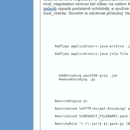
mod_negotiation nemusí být vůbec na vašem h
způsob
vypadá podstatně schůdněji, a využív
mod_rewrite. Dovolím si odcitovat příslušný .ht
AddType application/x-java-archive .j
AddType application/x-java-jnlp-file 
  AddEncoding pack200-gzip .jar

  RemoveEncoding .gz
RewriteEngine on
RewriteCond %{HTTP:Accept-Encoding} p
RewriteCond %{REQUEST_FILENAME}.pack.
RewriteRule ^(.*\.jar)$ $1.pack.gz [N