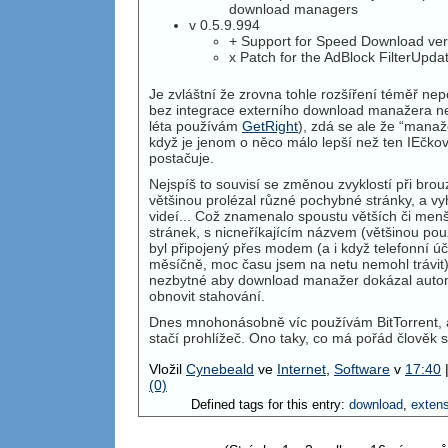
download managers
v 0.5.9.994
+ Support for Speed Download ver
x Patch for the AdBlock FilterUpd
Je zvláštní že zrovna tohle rozšíření téměř nep
bez integrace externího download manažera ned
léta používám
GetRight
), zdá se ale že “manaž
když je jenom o něco málo lepší než ten IEčk
postačuje.
Nejspíš to souvisí se změnou zvyklostí při brou
většinou prolézal různé pochybné stránky, a vyh
videí... Což znamenalo spoustu větších či men
stránek, s nicneříkajícím názvem (většinou pou
byl připojený přes modem (a i když telefonní úč
měsíčně, moc času jsem na netu nemohl trávit)
nezbytné aby download manažer dokázal automa
obnovit stahování.
Dnes mnohonásobně víc používám BitTorrent, a
stačí prohlížeč. Ono taky, co má pořád člověk s
Vložil
Cynebeald
ve
Internet
,
Software
v
17:40
(0)
Defined tags for this entry:
download
,
exten