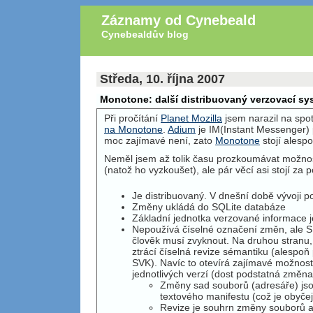
Záznamy od Cynebeald
Cynebealdův blog
Středa, 10. října 2007
Monotone: další distribuovaný verzovací sy
Při pročítání
Planet Mozilla
jsem narazil na spo
na Monotone
.
Adium
je IM(Instant Messenger)
moc zajímavé není, zato
Monotone
stojí alesp
Neměl jsem až tolik času prozkoumávat možnos
(natož ho vyzkoušet), ale pár věcí asi stojí za 
Je distribuovaný. V dnešní době vývoji po
Změny ukládá do SQLite databáze
Základní jednotka verzované informace 
Nepoužívá číselné označení změn, ale SH
člověk musí zvyknout. Na druhou stranu,
ztrácí číselná revize sémantiku (alespo
SVK
). Navíc to otevírá zajímavé možnost
jednotlivých verzí (dost podstatná změna
Změny sad souborů (adresáře) js
textového manifestu (což je obyče
Revize je souhrn změny souborů a