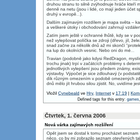
druhou stranu to silně zvýhodnuje hráče kteří 
denně na netu (jsou i lidé, co mají jeden účet sp
druhý v evropě...).
Dalším zajímavým rozdílem je mapa světa – kaž
a veškeré útoky i obchodování zahrnují vzdálen
Zatím jsem ještě v ochranné lhůtě, kdy se v pod
než vylepšovat políčka se zdroji (dřevo, jíl, že
snad začne za několik dnů až mi skončí “protek
na lup do okolních vesnic. Nebo oni do mé...
Travian (podobně jako kdysi RedDragon, myslí
trochu jinak) trpí v začátcích problémy s dete
jednotlivých vylepšení jsou předem známy, exis
výstavby. Výpočet je sice zdlouhavý (v podstat
dík různým omezením v podobě omezených zdr
dnů mělo jít hrubou silou zjistit. No, uvidíme jest
Vložil
Cynebeald
ve
Hry
,
Internet
v
17:19
|
Kome
Defined tags for this entry:
games
Čtvrtek, 1. června 2006
Nová várka zajímavých rozšíření
Opět jsem se dostal k tomu procházet seznam 
něco, co by mi zobrazilo seznam otevřených t