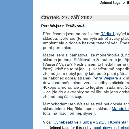
Defined tags for t
Čtvrtek, 27. září 2007
Petr Wajsar: Ptáčkowé
Před časem jsem na pražském
Rádiu 1
slyšel 
skladbu, tvořenou (téměř výhradně) zvuky pták
ambient ale o docela hezkou taneční věc. Dne
po ní porozhlédl.
Matně jsem si pamatoval, že moderátorka (Li
skladba jmenuje Ptáčková, a že autorem je něj
(Vaisar? Vajsar? Nejdřív jsem to hledal marně 
častý, když na to přijde…). Naštěstí mě napadl
zřejmě jsem nebyl jediný kdo po té písní pátral
se nakonec dobral stránek
Petra Wajsara
a k m
download našel plnou verzi skladby s oficiáln
40kbps a mono, ale za to legálně i zadarmo. Sos
– co jde do elektroniky se mi líbí, ale jeho orc
zřejmě můj šálek čaje.
Mimochodem: ten Wajsar se zdá být docela s
skladatelem. Například spoluzakládal
Mandelbr
totiž, na rozdíl od něj, slyšel).
Vložil
Cynebeald
ve
Hudba
v
22:13
|
Komentář 
Defined tags for this entry:
cool
,
download
,
elect