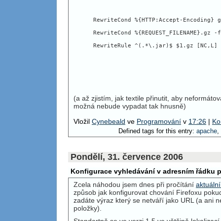
RewriteCond %{HTTP:Accept-Encoding} g
RewriteCond %{REQUEST_FILENAME}.gz -f
RewriteRule ^(.*\.jar)$ $1.gz [NC,L]
(a až zjistím, jak textile přinutit, aby neformátov
možná nebude vypadat tak hnusně)
Vložil
Cynebeald
ve
Programování
v
17:26
|
Ko
Defined tags for this entry:
apache
,
Pondělí, 31. července 2006
Konfigurace vyhledávání v adresním řádku p
Zcela náhodou jsem dnes při pročítání
aktuáln
způsob jak konfigurovat chování Firefoxu poku
zadáte výraz který se netváří jako
URL
(a ani n
položky).
Standartně se ve verzi 1.5 ve většině lokaliza