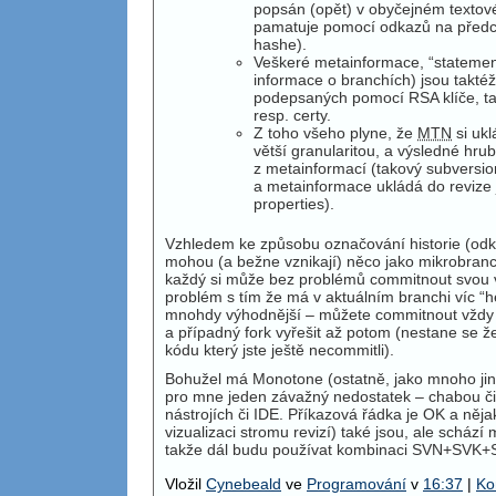
popsán (opět) v obyčejném textové
pamatuje pomocí odkazů na předcho
hashe).
Veškeré metainformace, “statement
informace o branchích) jsou takté
podepsaných pomocí
RSA
klíče, ta
resp. certy.
Z toho všeho plyne, že
MTN
si uk
větší granularitou, a výsledné hru
z metainformací (takový subversio
a metainformace ukládá do revize 
properties).
Vzhledem ke způsobu označování historie (odk
mohou (a bežne vznikají) něco jako mikrobranc
každý si může bez problémů commitnout svou 
problém s tím že má v aktuálním branchi víc “h
mnohdy výhodnější – můžete commitnout vždy 
a případný fork vyřešit až potom (nestane se že 
kódu který jste ještě necommitli).
Bohužel má Monotone (ostatně, jako mnoho ji
pro mne jeden závažný nedostatek – chabou či
nástrojích či
IDE
. Příkazová řádka je OK a něja
vizualizaci stromu revizí) také jsou, ale schází
takže dál budu používat kombinaci SVN+SVK+S
Vložil
Cynebeald
ve
Programování
v
16:37
|
Ko