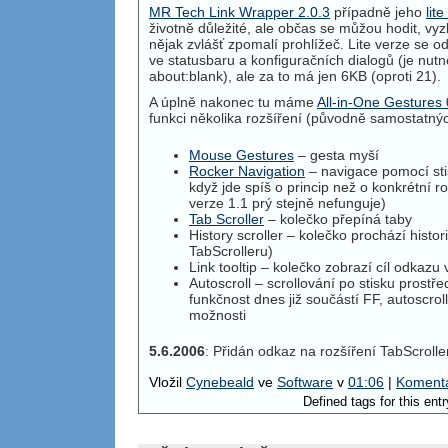
MR Tech Link Wrapper 2.0.3
případně jeho
lit
životně důležité, ale občas se můžou hodit, vyz
nějak zvlášť zpomalí prohlížeč. Lite verze se od
ve statusbaru a konfiguračních dialogů (je nutn
about:blank), ale za to má jen 6KB (oproti 21).
A úplně nakonec tu máme
All-in-One Gestures 
funkci několika rozšíření (původně samostatnýc
Mouse Gestures
– gesta myší
Rocker Navigation
– navigace pomocí stis
když jde spíš o princip než o konkrétní ro
verze 1.1 prý stejně nefunguje)
Tab Scroller
– kolečko přepíná taby
History scroller – kolečko prochází histor
TabScrolleru)
Link tooltip – kolečko zobrazí cíl odkazu v
Autoscroll – scrollování po stisku prostřed
funkčnost dnes již součástí FF, autoscrol
možnosti
5.6.2006
: Přidán odkaz na rozšíření TabScrolle
Vložil
Cynebeald
ve
Software
v
01:06
|
Komentá
Defined tags for this ent