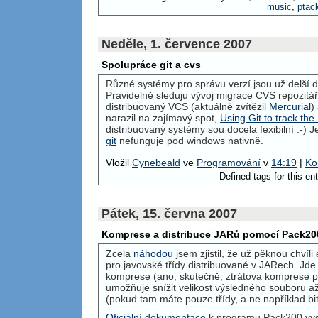
music
,
ptac
Neděle, 1. července 2007
Spolupráce git a cvs
Různé systémy pro správu verzí jsou už delší
Pravidelně sleduju vývoj migrace
CVS
repozitář
distribuovaný
VCS
(aktuálně zvítězil
Mercurial
)
narazil na zajímavý spot,
Using Git to track the
distribuovaný systémy sou docela fexibilní :-)
git
nefunguje pod windows nativně.
Vložil
Cynebeald
ve
Programování
v
14:19
|
Ko
Defined tags for this en
Pátek, 15. června 2007
Komprese a distribuce JARů pomocí Pack20
Zcela
náhodou
jsem zjistil, že už pěknou chvíli
pro javovské třídy distribuované v JARech. Jde
komprese (ano, skutečně, ztrátova komprese pr
umožňuje snížit velikost výsledného souboru až
(pokud tam máte pouze třídy, a ne například bi
Oficiální dokumentace
k programu Pack200 vysv