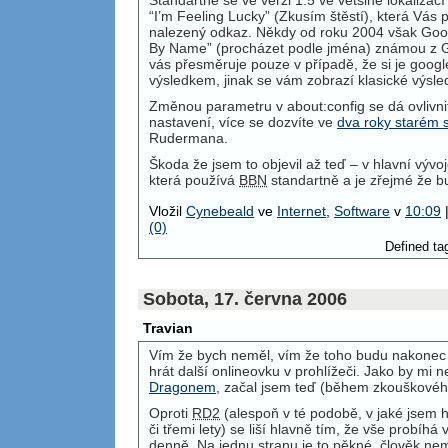
“I’m Feeling Lucky” (Zkusím štěstí), která Vás
nalezený odkaz. Někdy od roku 2004 však Googl
By Name” (procházet podle jména) známou z Go
vás přesměruje pouze v případě, že si je google
výsledkem, jinak se vám zobrazí klasické výsle
Změnou parametru v about:config se dá ovlivni
nastavení, více se dozvíte ve
dva roky starém 
Rudermana.
Škoda že jsem to objevil až teď – v hlavní vývoj
která používá
BBN
standartně a je zřejmé že b
Vložil
Cynebeald
ve
Internet
,
Software
v
10:09
(0)
Defined tag
Sobota, 17. června 2006
Travian
Vím že bych neměl, vím že toho budu nakonec l
hrát další onlineovku v prohlížeči. Jako by mi 
Dragonem
, začal jsem teď (během zkouškové
Oproti
RD2
(alespoň v té podobě, v jaké jsem 
či třemi lety) se liší hlavně tím, že vše probíh
denně. Na jednu stranu je to pěkné, člověk ne