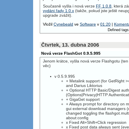
Současně vyšla i nová verze
FF 1.0.8
, která z
vydáni řady 1.0.x
(takže, pokud jste ještě neupgr
upgrade zvážit).
Vložil
Cynebeald
ve
Software
v
01:20
|
Komentá
Defined tags 
Čtvrtek, 13. dubna 2006
Nová verze FlashGot 0.9.5.995
Jenom krátce, vyšla nová verze Flashgotu (ten u
věc)
v 0.5.9.995
+ Metalink support (for GetRight >
and Darius Liktorius
+ Optional
HTTP
Basic/Digest auth
(Options|Privacy|
HTTP
Authenticati
+ GigaGet support
+ Always prompt for directory on m
gui external download managers (e
changed toggling the flashgot.mult
about:config
x Fixed Alt+Shift+Click regression
x Fixed post data always sent (eve