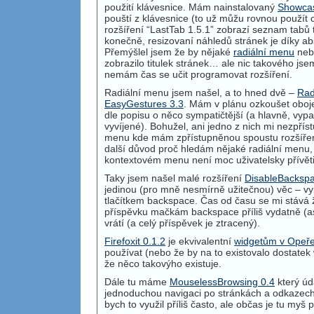
použití klávesnice. Mám nainstalovaný
Showcas
pouští z klávesnice (to už můžu rovnou použít ct
rozšíření “LastTab 1.5.1” zobrazí seznam tabů 
konečně, resizovaní náhledů stránek je díky abse
Přemýšlel jsem že by nějaké
radiální menu
neby
zobrazilo titulek stránek… ale nic takového js
nemám čas se učit programovat rozšíření.
Radiální menu jsem našel, a to hned dvě –
Rad
EasyGestures 3.3
. Mám v plánu ozkoušet oboj
dle popisu o něco sympatičtější (a hlavně, vyp
vyvíjené). Bohužel, ani jedno z nich mi nezpřís
menu kde mám zpřístupněnou spoustu rozšíře
další důvod proč hledám nějaké radiální menu,
kontextovém menu není moc uživatelsky přívěti
Taky jsem našel malé rozšíření
DisableBackspa
jedinou (pro mně nesmírně užitečnou) věc – vy
tlačítkem backspace. Čas od času se mi stává 
příspěvku mačkám backspace příliš vydatně (asi
vrátí (a celý příspěvek je ztracený).
Firefoxit 0.1.2
je ekvivalentní
widgetům v Opeř
používat (nebo že by na to existovalo dostatek 
že něco takovýho existuje.
Dále tu máme
MouselessBrowsing 0.4
který ú
jednoduchou navigaci po stránkách a odkazech
bych to využil příliš často, ale občas je tu myš 