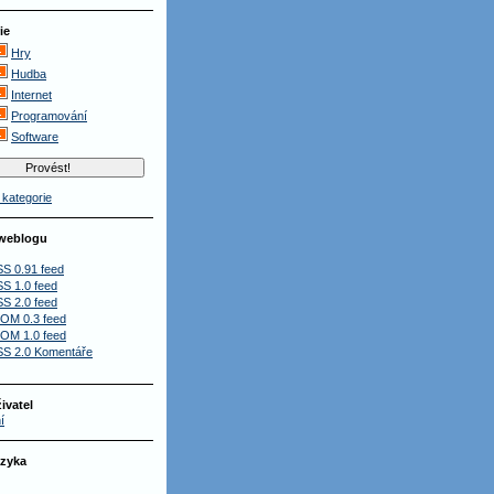
ie
Hry
Hudba
Internet
Programování
Software
kategorie
­ weblogu
S 0.91 feed
S 1.0 feed
S 2.0 feed
OM 0.3 feed
OM 1.0 feed
S 2.0 Komentáře
ivatel
í
azyka