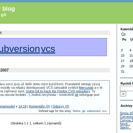
 blog
 git
Kalendá
t
Po
Ú
ubversion
vcs
3
4
10
11
17
18
24
25
 2007
31
Rychlé 
vu verzí jsou už delší dobu mým koníčkem. Pravidelně sleduju vývoj
 mozilly na nějaký distribuovaný
VCS
(aktuálně zvítězil
Mercurial
) a v té
 na zajímavý spot,
Using Git to track the Firefox
CVS
repository
. Ty
ou docela fexibilní :-) Jediná nevýhoda – konkrétně
git
nefunguje pod
Archivy
gramování
v
14:19
|
Komentáře (0)
|
Odezvy (0)
Defined tags for this entry:
firefox
,
git
,
subversion
,
vcs
Srpna 2
Červenc
Června 
(Stránka 1 z 1, celkem 1 záznamů)
Nové...
Starší...