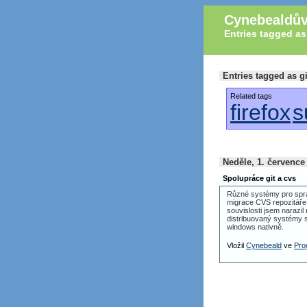
Cynebealdův
Entries tagged as
Entries tagged as gi
Related tags
firefox
s
Neděle, 1. července
Spolupráce git a cvs
Různé systémy pro sprá
migrace
CVS
repozitáře
souvislosti jsem narazil
distribuovaný systémy s
windows nativně.
Vložil
Cynebeald
ve
Pro