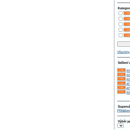
Kategor
Všechny 
Sdílení
RS
RS
RS
AT
AT
RS
Superuž
Přihlášen
Výběr j