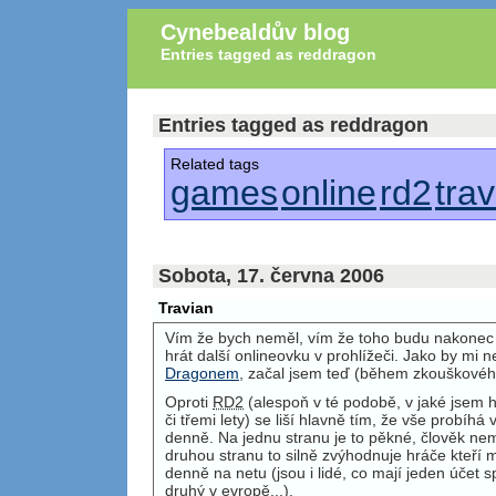
Cynebealdův blog
Entries tagged as reddragon
Entries tagged as reddragon
Related tags
games
online
rd2
tra
Sobota, 17. června 2006
Travian
Vím že bych neměl, vím že toho budu nakonec l
hrát další onlineovku v prohlížeči. Jako by mi 
Dragonem
, začal jsem teď (během zkouškové
Oproti
RD2
(alespoň v té podobě, v jaké jsem 
či třemi lety) se liší hlavně tím, že vše probíh
denně. Na jednu stranu je to pěkné, člověk ne
druhou stranu to silně zvýhodnuje hráče kteří 
denně na netu (jsou i lidé, co mají jeden účet sp
druhý v evropě...).