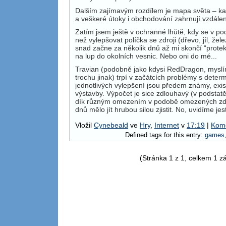
Dalším zajímavým rozdílem je mapa světa – kaž
a veškeré útoky i obchodování zahrnují vzdálen
Zatím jsem ještě v ochranné lhůtě, kdy se v pod
než vylepšovat políčka se zdroji (dřevo, jíl, že
snad začne za několik dnů až mi skončí “protek
na lup do okolních vesnic. Nebo oni do mé...
Travian (podobně jako kdysi RedDragon, myslí
trochu jinak) trpí v začátcích problémy s dete
jednotlivých vylepšení jsou předem známy, exis
výstavby. Výpočet je sice zdlouhavý (v podstat
dík různým omezením v podobě omezených zdr
dnů mělo jít hrubou silou zjistit. No, uvidíme jest
Vložil
Cynebeald
ve
Hry
,
Internet
v
17:19
|
Kome
Defined tags for this entry:
games
(Stránka 1 z 1, celkem 1 